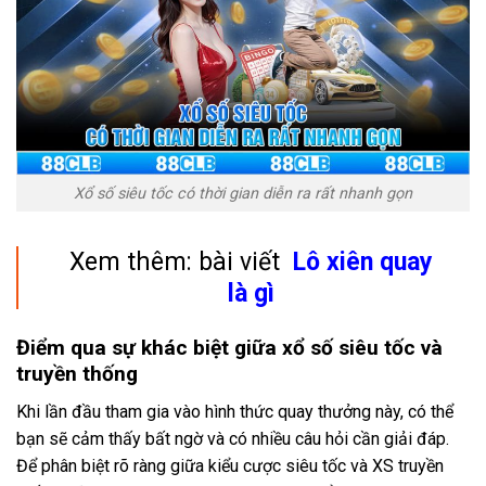
Xổ số siêu tốc có thời gian diễn ra rất nhanh gọn
Xem thêm: bài viết
Lô xiên quay
là gì
Điểm qua sự khác biệt giữa xổ số siêu tốc và
truyền thống
Khi lần đầu tham gia vào hình thức quay thưởng này, có thể
bạn sẽ cảm thấy bất ngờ và có nhiều câu hỏi cần giải đáp.
Để phân biệt rõ ràng giữa kiểu cược siêu tốc và XS truyền