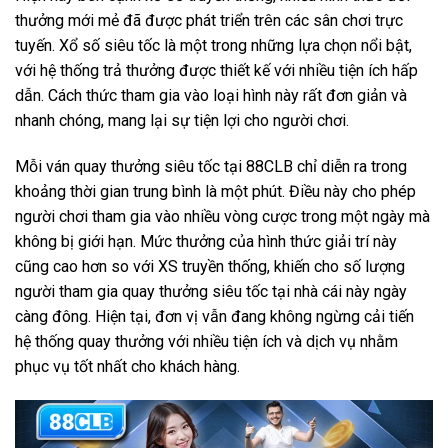
thưởng mới mẻ đã được phát triển trên các sân chơi trực
tuyến. Xổ số siêu tốc là một trong những lựa chọn nổi bật,
với hệ thống trả thưởng được thiết kế với nhiều tiện ích hấp
dẫn. Cách thức tham gia vào loại hình này rất đơn giản và
nhanh chóng, mang lại sự tiện lợi cho người chơi.
Mỗi ván quay thưởng siêu tốc tại 88CLB chỉ diễn ra trong
khoảng thời gian trung bình là một phút. Điều này cho phép
người chơi tham gia vào nhiều vòng cược trong một ngày mà
không bị giới hạn. Mức thưởng của hình thức giải trí này
cũng cao hơn so với XS truyền thống, khiến cho số lượng
người tham gia quay thưởng siêu tốc tại nhà cái này ngày
càng đông. Hiện tại, đơn vị vẫn đang không ngừng cải tiến
hệ thống quay thưởng với nhiều tiện ích và dịch vụ nhằm
phục vụ tốt nhất cho khách hàng.