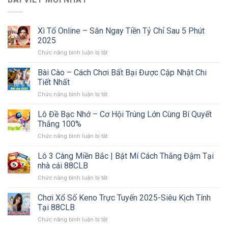
Xì Tố Online – Săn Ngay Tiền Tỷ Chỉ Sau 5 Phút
2025
ở
Chức năng bình luận bị tắt
Xì
Tố
Bài Cào – Cách Chơi Bất Bại Được Cập Nhật Chi
Online
Tiết Nhất
–
ở
Chức năng bình luận bị tắt
Săn
Bài
Ngay
Cào
Lô Đề Bạc Nhớ – Cơ Hội Trúng Lớn Cùng Bí Quyết
Tiền
–
Tỷ
Thắng 100%
Cách
Chỉ
ở
Chức năng bình luận bị tắt
Chơi
Sau
Lô
Bất
5
Đề
Lô 3 Càng Miền Bắc | Bật Mí Cách Thắng Đậm Tại
Bại
Phút
Bạc
Được
nhà cái 88CLB
2025
Nhớ
Cập
ở
Chức năng bình luận bị tắt
–
Nhật
Lô
Cơ
Chi
3
Chơi Xổ Số Keno Trực Tuyến 2025-Siêu Kịch Tính
Hội
Tiết
Càng
Trúng
Tại 88CLB
Nhất
Miền
Lớn
ở
Chức năng bình luận bị tắt
Bắc
Cùng
Chơi