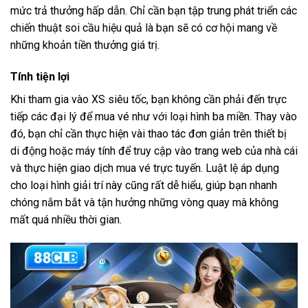
mức trả thưởng hấp dẫn. Chỉ cần bạn tập trung phát triển các
chiến thuật soi cầu hiệu quả là bạn sẽ có cơ hội mang về
những khoản tiền thưởng giá trị.
Tính tiện lợi
Khi tham gia vào XS siêu tốc, bạn không cần phải đến trực
tiếp các đại lý để mua vé như với loại hình ba miền. Thay vào
đó, bạn chỉ cần thực hiện vài thao tác đơn giản trên thiết bị
di động hoặc máy tính để truy cập vào trang web của nhà cái
và thực hiện giao dịch mua vé trực tuyến. Luật lệ áp dụng
cho loại hình giải trí này cũng rất dễ hiểu, giúp bạn nhanh
chóng nắm bắt và tận hưởng những vòng quay mà không
mất quá nhiều thời gian.