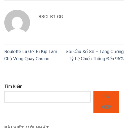
88CLB1.GG
Roulette Là Gì? Bí Kíp Làm
Soi Cầu Xổ Số – Tăng Cường
Chủ Vòng Quay Casino
Tỷ Lệ Chiến Thắng Đến 95%
Tìm kiếm
TÌM
KIẾM
BÀI VIẾT MỚI NHẤT