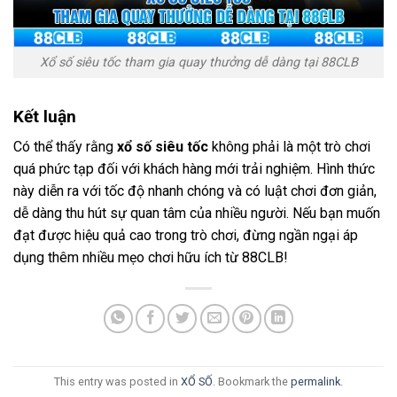
Xổ số siêu tốc tham gia quay thưởng dễ dàng tại 88CLB
Kết luận
Có thể thấy rằng
xổ số siêu tốc
không phải là một trò chơi
quá phức tạp đối với khách hàng mới trải nghiệm. Hình thức
này diễn ra với tốc độ nhanh chóng và có luật chơi đơn giản,
dễ dàng thu hút sự quan tâm của nhiều người. Nếu bạn muốn
đạt được hiệu quả cao trong trò chơi, đừng ngần ngại áp
dụng thêm nhiều mẹo chơi hữu ích từ 88CLB!
This entry was posted in
XỔ SỐ
. Bookmark the
permalink
.