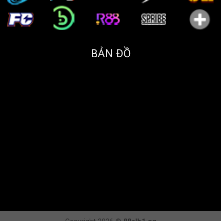
BẢN ĐỒ