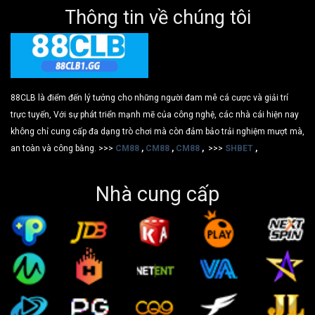
Thông tin về chúng tôi
88CLB là điểm đến lý tưởng cho những người đam mê cá cược và giải trí
trực tuyến, Với sự phát triển mạnh mẽ của công nghệ, các nhà cái hiện nay
không chỉ cung cấp đa dạng trò chơi mà còn đảm bảo trải nghiệm mượt mà,
an toàn và công bằng. >>>
CM88
,
CM88
,
CM88
,
>>>
SHBET
,
Nhà cung cấp