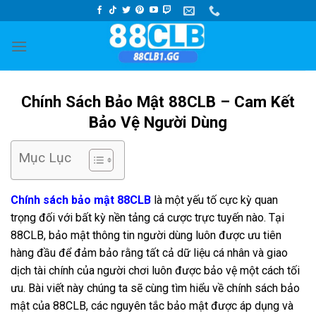
Skip
to
content
Chính Sách Bảo Mật 88CLB – Cam Kết
Bảo Vệ Người Dùng
Mục Lục
Chính sách bảo mật 88CLB
là một yếu tố cực kỳ quan
trọng đối với bất kỳ nền tảng cá cược trực tuyến nào. Tại
88CLB, bảo mật thông tin người dùng luôn được ưu tiên
hàng đầu để đảm bảo rằng tất cả dữ liệu cá nhân và giao
dịch tài chính của người chơi luôn được bảo vệ một cách tối
ưu. Bài viết này chúng ta sẽ cùng tìm hiểu về chính sách bảo
mật của 88CLB, các nguyên tắc bảo mật được áp dụng và