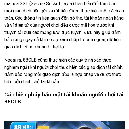
mã hóa SSL (Secure Socket Layer) tiên tiến để đảm bảo
mọi giao dịch tiền gửi và rút tiền được thực hiện một cách an
toàn. Các thông tin liên quan đến số thẻ, tài khoản ngân hàng
và ví điện tử của người chơi đều được mã hóa trước khi
truyền tải qua các mạng lưới trực tuyến. Điều này giúp đảm
bảo rằng ngay cả khi có sự xâm nhập từ bên ngoài, dữ liệu
giao dịch cũng không bị tiết lộ.
Ngoài ra, 88CLB cũng thực hiện các quy trình xác thực
nghiêm ngặt khi người chơi thực hiện các giao dịch tài chính,
đảm bảo rằng mỗi giao dịch đều là hợp pháp và được thực
hiện bởi chính chủ tài khoản.
Các biện pháp bảo mật tài khoản người chơi tại
88CLB