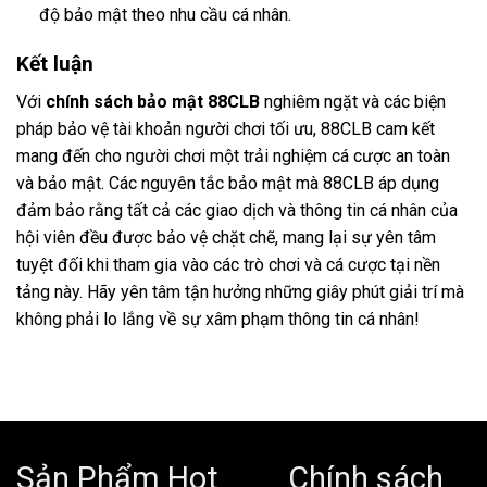
độ bảo mật theo nhu cầu cá nhân.
Kết luận
Với
chính sách bảo mật 88CLB
nghiêm ngặt và các biện
pháp bảo vệ tài khoản người chơi tối ưu, 88CLB cam kết
mang đến cho người chơi một trải nghiệm cá cược an toàn
và bảo mật. Các nguyên tắc bảo mật mà 88CLB áp dụng
đảm bảo rằng tất cả các giao dịch và thông tin cá nhân của
hội viên đều được bảo vệ chặt chẽ, mang lại sự yên tâm
tuyệt đối khi tham gia vào các trò chơi và cá cược tại nền
tảng này. Hãy yên tâm tận hưởng những giây phút giải trí mà
không phải lo lắng về sự xâm phạm thông tin cá nhân!
Sản Phẩm Hot
Chính sách