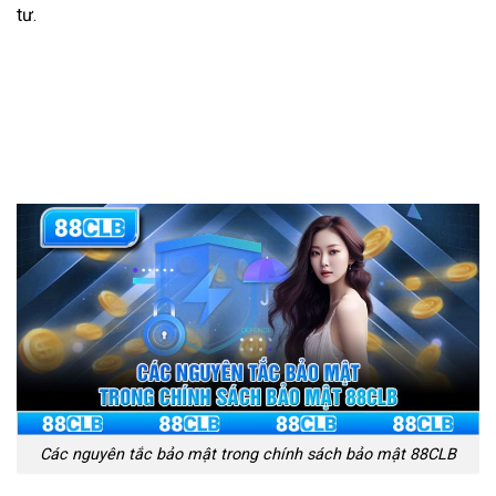
tư.
Các nguyên tắc bảo mật trong chính sách bảo mật 88CLB