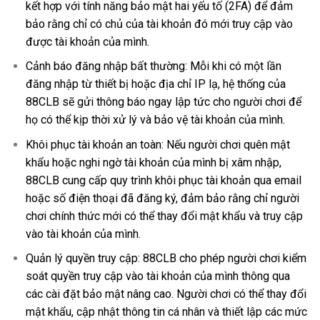
kết hợp với tính năng bảo mật hai yếu tố (2FA) để đảm
bảo rằng chỉ có chủ của tài khoản đó mới truy cập vào
được tài khoản của mình.
Cảnh báo đăng nhập bất thường: Mỗi khi có một lần
đăng nhập từ thiết bị hoặc địa chỉ IP lạ, hệ thống của
88CLB sẽ gửi thông báo ngay lập tức cho người chơi để
họ có thể kịp thời xử lý và bảo vệ tài khoản của mình.
Khôi phục tài khoản an toàn: Nếu người chơi quên mật
khẩu hoặc nghi ngờ tài khoản của mình bị xâm nhập,
88CLB cung cấp quy trình khôi phục tài khoản qua email
hoặc số điện thoại đã đăng ký, đảm bảo rằng chỉ người
chơi chính thức mới có thể thay đổi mật khẩu và truy cập
vào tài khoản của mình.
Quản lý quyền truy cập: 88CLB cho phép người chơi kiểm
soát quyền truy cập vào tài khoản của mình thông qua
các cài đặt bảo mật nâng cao. Người chơi có thể thay đổi
mật khẩu, cập nhật thông tin cá nhân và thiết lập các mức