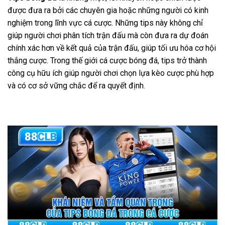
được đưa ra bởi các chuyên gia hoặc những người có kinh
nghiệm trong lĩnh vực cá cược. Những tips này không chỉ
giúp người chơi phân tích trận đấu mà còn đưa ra dự đoán
chính xác hơn về kết quả của trận đấu, giúp tối ưu hóa cơ hội
thắng cược. Trong thế giới cá cược bóng đá, tips trở thành
công cụ hữu ích giúp người chơi chọn lựa kèo cược phù hợp
và có cơ sở vững chắc để ra quyết định.