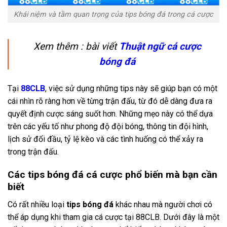
Khái niệm và tầm quan trọng của tips bóng đá trong cá cược
Xem thêm : bài viết
Thuật ngữ cá cược
bóng đá
Tại
88CLB
, việc sử dụng những tips này sẽ giúp bạn có một
cái nhìn rõ ràng hơn về từng trận đấu, từ đó dễ dàng đưa ra
quyết định cược sáng suốt hơn. Những mẹo này có thể dựa
trên các yếu tố như phong độ đội bóng, thông tin đội hình,
lịch sử đối đầu, tỷ lệ kèo và các tình huống có thể xảy ra
trong trận đấu.
Các tips bóng đá cá cược phổ biến mà bạn cần
biết
Có rất nhiều loại
tips bóng đá
khác nhau mà người chơi có
thể áp dụng khi tham gia cá cược tại 88CLB. Dưới đây là một