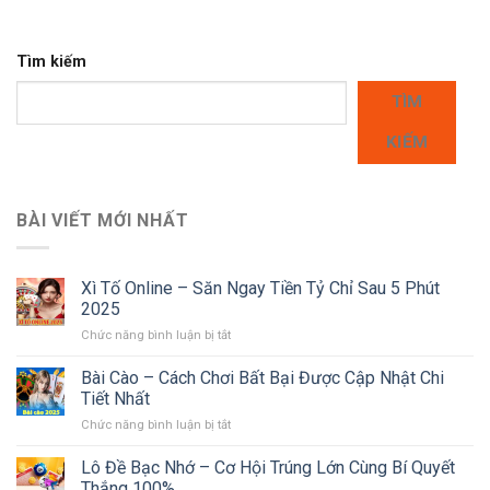
Tìm kiếm
TÌM
KIẾM
BÀI VIẾT MỚI NHẤT
Xì Tố Online – Săn Ngay Tiền Tỷ Chỉ Sau 5 Phút
2025
ở
Chức năng bình luận bị tắt
Xì
Tố
Bài Cào – Cách Chơi Bất Bại Được Cập Nhật Chi
Online
Tiết Nhất
–
ở
Chức năng bình luận bị tắt
Săn
Bài
Ngay
Cào
Lô Đề Bạc Nhớ – Cơ Hội Trúng Lớn Cùng Bí Quyết
Tiền
–
Tỷ
Thắng 100%