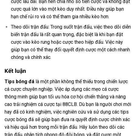
cược lâu dài. Bạn nên chia nhỏ số tiền cược và không đặt
cược quá lớn vào một kèo duy nhất. Điều này giúp bạn
hạn chế rủi ro và có thể tham gia nhiều kèo hơn.
Theo dõi trận đấu: Trong suốt trận đấu, việc theo dõi diễn
biến trận đấu là rất quan trọng, đặc biệt là khi bạn đặt
cược vào kèo rung hoặc cược theo hiệp đấu. Việc này
giúp bạn có thể thay đổi quyết định cược một cách nhanh
chóng và chính xác.
Kết luận
Tips bóng đá
là một phần không thể thiếu trong chiến lược
cá cược chuyên nghiệp. Việc áp dụng các mẹo cá cược
thông minh giúp bạn tối ưu hóa cơ hội chiến thắng và nâng
cao trải nghiệm cá cược tại 88CLB. Dù bạn là người chơi mới
hay đã có kinh nghiệm, việc nghiên cứu và sử dụng các tips
cược bóng đá sẽ giúp bạn đưa ra quyết định cược chính xác
và hiệu quả hơn trong mỗi trận đấu. Hãy luôn theo dõi các
trận đấu, phân tích phong độ đội bóng, và đặt cược một