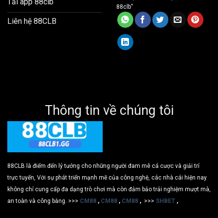
Tải app 88clb
88clb”
Liên hệ 88CLB
Thông tin về chúng tôi
88CLB là điểm đến lý tưởng cho những người đam mê cá cược và giải trí
trực tuyến, Với sự phát triển mạnh mẽ của công nghệ, các nhà cái hiện nay
không chỉ cung cấp đa dạng trò chơi mà còn đảm bảo trải nghiệm mượt mà,
an toàn và công bằng. >>>
CM88
,
CM88
,
CM88
,
>>>
SHBET
,