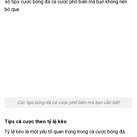
số tips cược bóng đá cá cược phổ biến mà bạn không nên
bỏ qua.
Các tips bóng đá cá cược phổ biến mà bạn cần biết
Tips cá cược theo tỷ lệ kèo
Tỷ lệ kèo là một yếu tố quan trọng trong cá cược bóng đá.