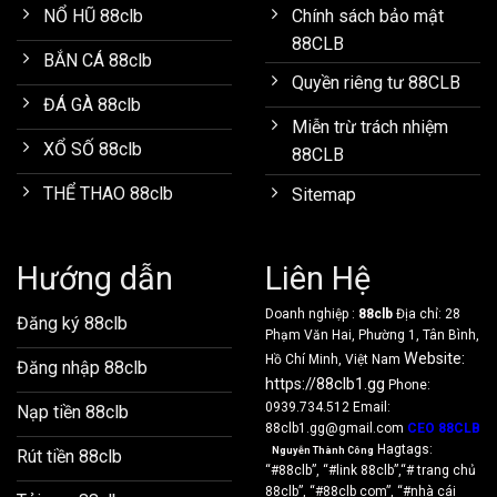
NỔ HŨ 88clb
Chính sách bảo mật
88CLB
BẮN CÁ 88clb
Quyền riêng tư 88CLB
ĐÁ GÀ 88clb
Miễn trừ trách nhiệm
XỔ SỐ 88clb
88CLB
THỂ THAO 88clb
Sitemap
Hướng dẫn
Liên Hệ
Doanh nghiệp :
88clb
Địa chỉ: 28
Đăng ký 88clb
Phạm Văn Hai, Phường 1, Tân Bình,
Website:
Hồ Chí Minh, Việt Nam
Đăng nhập 88clb
https://88clb1.gg
Phone:
0939.734.512 Email:
Nạp tiền 88clb
88clb1.gg@gmail.com
CEO 88CLB
Hagtags:
Nguyễn Thành Công
Rút tiền 88clb
“#88clb”, “#link 88clb”,“# trang chủ
88clb”, “#88clb com”, “#nhà cái