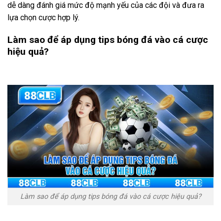
dễ dàng đánh giá mức độ mạnh yếu của các đội và đưa ra
lựa chọn cược hợp lý.
Làm sao để áp dụng tips bóng đá vào cá cược
hiệu quả?
Làm sao để áp dụng tips bóng đá vào cá cược hiệu quả?